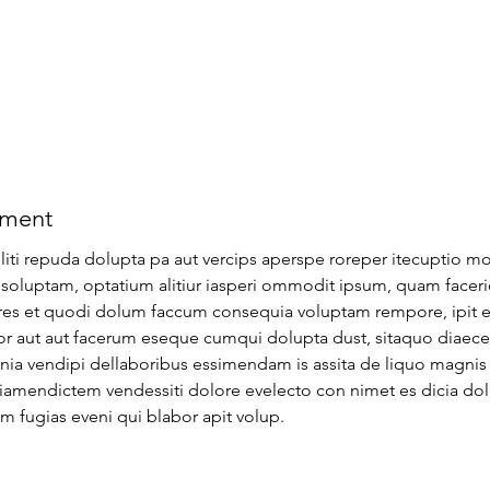
ement
iliti repuda dolupta pa aut vercips aperspe roreper itecuptio mo
 soluptam, optatium alitiur iasperi ommodit ipsum, quam facer
es et quodi dolum faccum consequia voluptam rempore, ipit et 
r aut aut facerum eseque cumqui dolupta dust, sitaquo diaecep
ia vendipi dellaboribus essimendam is assita de liquo magnis v
iamendictem vendessiti dolore evelecto con nimet es dicia dol
m fugias eveni qui blabor apit volup.
FR
|
EN
 22 786 08 08