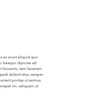
s ex eiunt eliquid quo 
io beaquo dipiciae ad 
litiossimi, tem faceriam 
edi dolenit etur, sersper 
olent poritas ut asimus 
orepel mi, veliquam ut 