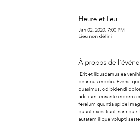
Heure et lieu
Jan 02, 2020, 7:00 PM
Lieu non défini
À propos de l'évén
 Erit et libusdamus ea venih
bearibus modio. Evenis qui
quasimus, odipidendi dolor
adit ium, eosante mporro co
fereium quuntia spidel magn
quunt excestiunt, sam que l
autatem ilique volupti aeste
NexLaw
Tel. +41 (0)